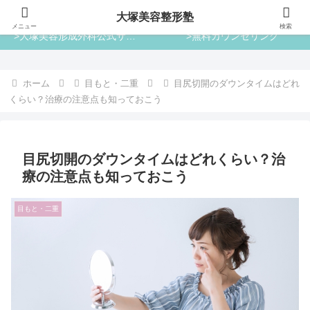
大塚美容整形塾
大塚美容整形塾
メニュー
検索
>大塚美容形成外科公式サイト
>無料カウンセリング
ホーム
目もと・二重
目尻切開のダウンタイムはどれ
くらい？治療の注意点も知っておこう
目尻切開のダウンタイムはどれくらい？治
療の注意点も知っておこう
目もと・二重