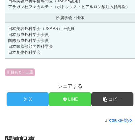
日本美容外科学会専門医（JSAPS認定）
アラガン社ファカルティ（ボトックス・ヒアルロン酸注入指導医）
所属学会・団体
日本美容外科学会（JSAPS）正会員
日本形成外科学会会員
国際形成外科学会会員
日本頭蓋顎顔面外科学会
日本創傷外科学会
目もと・二重
シェアする
X
LINE
コピー
otsuka-biyo
関連記事