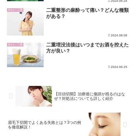
2024.06.24
二重整形の麻酔って痛い？どんな種類
目もと・二重
がある？
2024.08.09
二重埋没法後はいつまでお酒を控えた
目もと・二重
方が良い？
2024.06.25
【目頭切開】治療後に傷跡が残るのはな
ぜ？対処法についても詳しく紹介
眉毛下切開でよくある失敗とは？3つの例
を徹底解説！