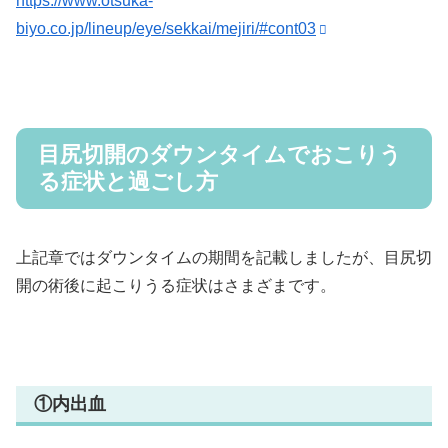
https://www.otsuka-
biyo.co.jp/lineup/eye/sekkai/mejiri/#cont03
目尻切開のダウンタイムでおこりう
る症状と過ごし方
上記章ではダウンタイムの期間を記載しましたが、目尻切
開の術後に起こりうる症状はさまざまです。
①内出血