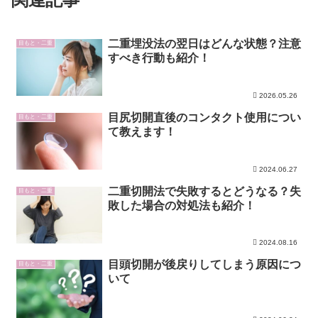
二重埋没法の翌日はどんな状態？注意
目もと・二重
すべき行動も紹介！
2026.05.26
目尻切開直後のコンタクト使用につい
目もと・二重
て教えます！
2024.06.27
二重切開法で失敗するとどうなる？失
目もと・二重
敗した場合の対処法も紹介！
2024.08.16
目頭切開が後戻りしてしまう原因につ
目もと・二重
いて