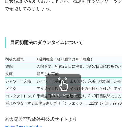
目安程度で考えておいて下さい。治療を行ったクリニック
で確認してみましょう。
目尻切開法のダウンタイムについて
術後の腫れ
1週間程度（軽い腫れは10日程度）
通院
入院不要。術後2日目に消毒、術後7日目に抜糸のため
洗顔
翌日より可能
シャワー・入浴
シャワーは手術翌日より可能、入浴は抜糸翌日から可
メイク
アイメイク以外のメイクは手術当日から可能。アイメ
スクロールできます
コンタクトレンズ
手術当日のレンズ使用は避け、2～3日目以降にします
腫れを少なくする回復促進サプリ「シンエック」…12錠（別途：¥7,70
※大塚美容形成外科公式サイトより