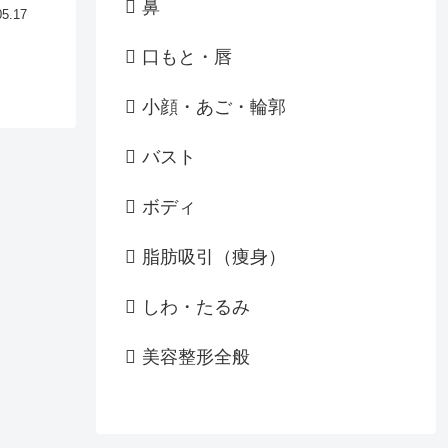
鼻
05.17
口もと・唇
小顔・あご・輪郭
バスト
ボディ
脂肪吸引（痩身）
しわ・たるみ
美容整形全般