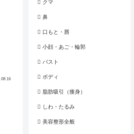
クマ
鼻
口もと・唇
小顔・あご・輪郭
バスト
ボディ
.08.16
脂肪吸引（痩身）
しわ・たるみ
美容整形全般