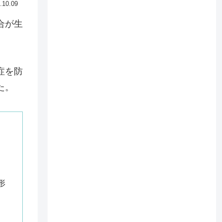
.10.09
合が生
症を防
た。
形