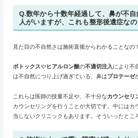
Q.数年から十数年経過して、鼻が不
人がいますが、これも整形後遺症なの
見た目の不自然さは施術直後からわかることなの
ボトックス
や
ヒアルロン酸
の
不適切注入
により不
は不自然につり上げ過ぎている、鼻は
プロテーゼ
これらは医師の技量不足や、不十分な
カウンセリ
カウンセリングを行うことが大切です。中にはカ
当しないクリニックもあります。そういったとこ