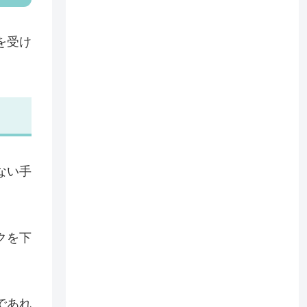
を受け
ない手
クを下
であれ