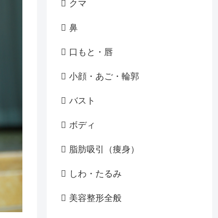
クマ
鼻
口もと・唇
小顔・あご・輪郭
バスト
ボディ
脂肪吸引（痩身）
しわ・たるみ
美容整形全般