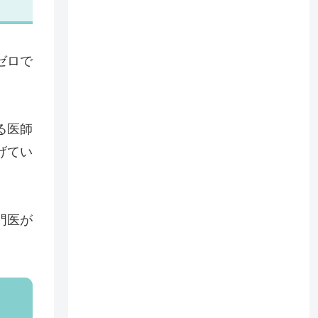
ゼロで
る医師
げてい
門医が