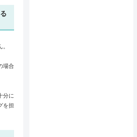
する
ん。
の場合
十分に
グを担