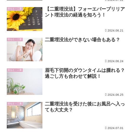
【二重埋没法】フォーエバーブリリア
目もと・二重
ント埋没法の経過を知ろう！
2024.06.21
二重埋没法ができない場合もある？
目もと・二重
2024.06.24
眉毛下切開のダウンタイムは腫れる？
目もと・二重
過ごし方も合わせて解説！
2024.06.25
二重埋没法を受けた後にお風呂へ入っ
目もと・二重
ても大丈夫？
2024.07.01