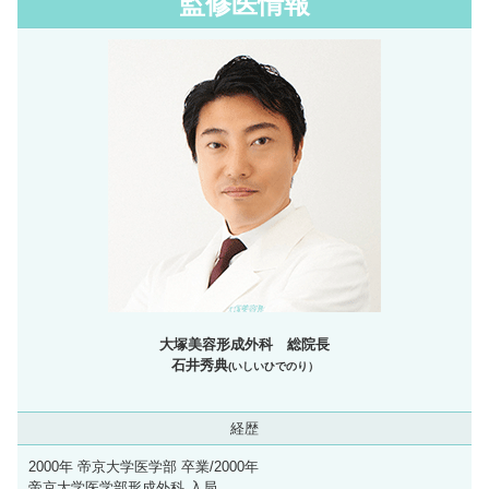
監修医情報
大塚美容形成外科 総院長
石井秀典
(いしいひでのり）
経歴
2000年 帝京大学医学部 卒業/2000年
帝京大学医学部形成外科 入局