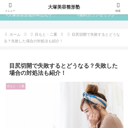
大塚美容整形塾
大塚美容整形塾
メニュー
検索
>大塚美容形成外科公式サイト
>無料カウンセリング
ホーム
目もと・二重
目尻切開で失敗するとどうな
る？失敗した場合の対処法も紹介！
目尻切開で失敗するとどうなる？失敗した
場合の対処法も紹介！
目もと・二重