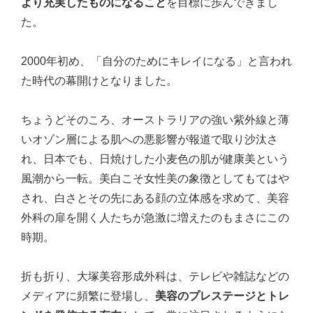
より充実したものになること
を目標に歩んできまし
た。
2000年初め、「自分のためにキレイになる」と言われ
た時代の幕開けとなりました。
ちょうどそのころ、オーストラリアの強い紫外線と薄
いオゾン層による肌への悪影響が報道で取り沙汰さ
れ、日本でも、日焼けした小麦色の肌が健康美という
風潮から一転。美白こそ女性美の象徴としてもてはや
され、白さとその先にある顔の立体感を求めて、美容
外科の扉を開く人たちが急激に増えたのもまさにこの
時期。
折も折り、大塚美容形成外科は、テレビや雑誌などの
メディアに頻繁に登場し、
美容のプレステージとトレ