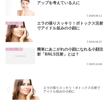
アップを考えている人に
2026.06.11
エラの張りスッキリ！ボトックス注射
小顔・あご・輪郭
でアイドル並みの小顔に
2016.03.07
簡単にあこがれの小顔になれる小顔注
小顔・あご・輪郭
射「BNLS注射」とは？
2025.10.09
エラの張りスッキリ！ボトックス注射で
アイドル並みの小顔に