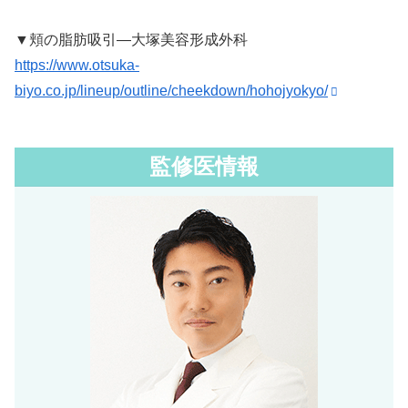
▼頬の脂肪吸引―大塚美容形成外科
https://www.otsuka-
biyo.co.jp/lineup/outline/cheekdown/hohojyokyo/
監修医情報