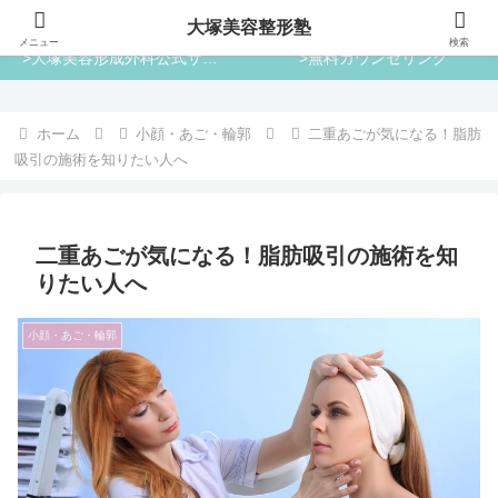
大塚美容整形塾
大塚美容整形塾
メニュー
検索
>大塚美容形成外科公式サイト
>無料カウンセリング
ホーム
小顔・あご・輪郭
二重あごが気になる！脂肪
吸引の施術を知りたい人へ
二重あごが気になる！脂肪吸引の施術を知
りたい人へ
小顔・あご・輪郭