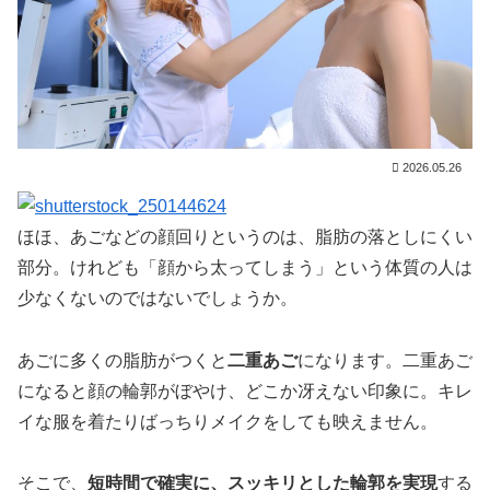
2026.05.26
ほほ、あごなどの顔回りというのは、脂肪の落としにくい
部分。けれども「顔から太ってしまう」という体質の人は
少なくないのではないでしょうか。
あごに多くの脂肪がつくと
二重あご
になります。二重あご
になると顔の輪郭がぼやけ、どこか冴えない印象に。キレ
イな服を着たりばっちりメイクをしても映えません。
そこで、
短時間で確実に、スッキリとした輪郭を実現
する