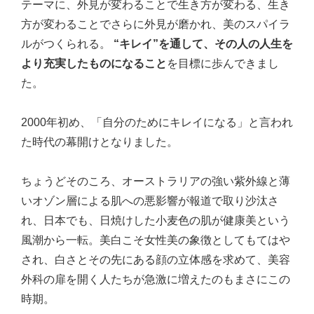
テーマに、外見が変わることで生き方が変わる、生き
方が変わることでさらに外見が磨かれ、美のスパイラ
ルがつくられる。
“キレイ”を通して、その人の人生を
より充実したものになること
を目標に歩んできまし
た。
2000年初め、「自分のためにキレイになる」と言われ
た時代の幕開けとなりました。
ちょうどそのころ、オーストラリアの強い紫外線と薄
いオゾン層による肌への悪影響が報道で取り沙汰さ
れ、日本でも、日焼けした小麦色の肌が健康美という
風潮から一転。美白こそ女性美の象徴としてもてはや
され、白さとその先にある顔の立体感を求めて、美容
外科の扉を開く人たちが急激に増えたのもまさにこの
時期。