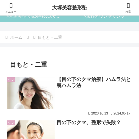
大塚美容整形塾
大塚美容整形塾
メニュー
検索
>大塚美容形成外科公式サイト
>無料カウンセリング
ホーム
目もと・二重
目もと・二重
【目の下のクマ治療】ハムラ法と
クマ
裏ハムラ法
2023.10.13
2024.05.17
目の下のクマ、整形で失敗？
クマ