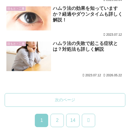
ハムラ法の効果を知っています
目もと・二重
か？経過やダウンタイムも詳しく
解説！
2023.07.12
ハムラ法の失敗で起こる症状と
目もと・二重
は？対処法も詳しく解説
2023.07.12
2026.05.22
次のページ
次
1
2
14