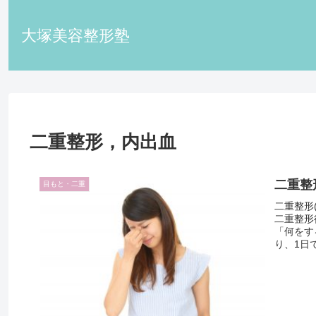
大塚美容整形塾
二重整形，内出血
二重整
目もと・二重
二重整形
二重整形
「何をす
り、1日で