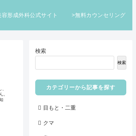
美容形成外科公式サイト
>無料カウンセリング
検索
検索
カテゴリーから記事を探す
し、
ん。
知
目もと・二重
クマ