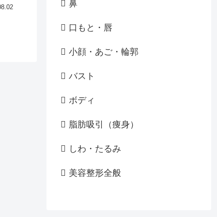
鼻
08.02
口もと・唇
小顔・あご・輪郭
バスト
ボディ
脂肪吸引（痩身）
しわ・たるみ
美容整形全般