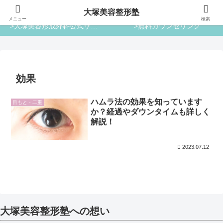
大塚美容整形塾
大塚美容整形塾
メニュー
検索
>大塚美容形成外科公式サイト
>無料カウンセリング
効果
ハムラ法の効果を知っています
目もと・二重
か？経過やダウンタイムも詳しく
解説！
2023.07.12
大塚美容整形塾への想い