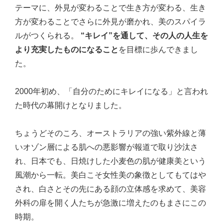
テーマに、外見が変わることで生き方が変わる、生き
方が変わることでさらに外見が磨かれ、美のスパイラ
ルがつくられる。
“キレイ”を通して、その人の人生を
より充実したものになること
を目標に歩んできまし
た。
2000年初め、「自分のためにキレイになる」と言われ
た時代の幕開けとなりました。
ちょうどそのころ、オーストラリアの強い紫外線と薄
いオゾン層による肌への悪影響が報道で取り沙汰さ
れ、日本でも、日焼けした小麦色の肌が健康美という
風潮から一転。美白こそ女性美の象徴としてもてはや
され、白さとその先にある顔の立体感を求めて、美容
外科の扉を開く人たちが急激に増えたのもまさにこの
時期。