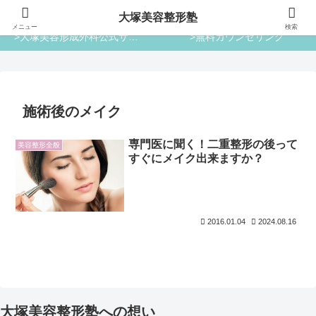
大塚美容整形塾
大塚美容整形塾
メニュー
検索
>大塚美容形成外科公式サイト
>無料カウンセリング
施術後のメイク
専門医に聞く！二重整形の後って
美容整形全般
すぐにメイク出来ますか？
2016.01.04
2024.08.16
大塚美容整形塾への想い