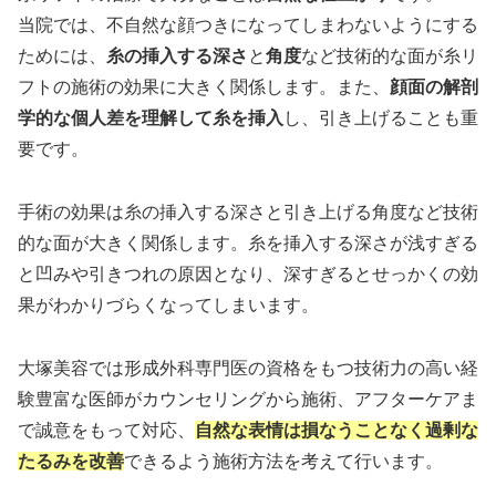
当院では、不自然な顔つきになってしまわないようにする
ためには、
糸の挿入する深さ
と
角度
など技術的な面が糸リ
フトの施術の効果に大きく関係します。また、
顔面の解剖
学的な個人差を理解して糸を挿入
し、引き上げることも重
要です。
手術の効果は糸の挿入する深さと引き上げる角度など技術
的な面が大きく関係します。糸を挿入する深さが浅すぎる
と凹みや引きつれの原因となり、深すぎるとせっかくの効
果がわかりづらくなってしまいます。
大塚美容では形成外科専門医の資格をもつ技術力の高い経
験豊富な医師がカウンセリングから施術、アフターケアま
で誠意をもって対応、
自然な表情は損なうことなく過剰な
たるみを改善
できるよう施術方法を考えて行います。