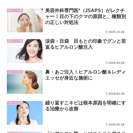
美容外科専門医*（JSAPS）がレクチ
目もと・二重
ャー！目の下のクマの原因と、種類別
の正しい対処法
2025.10.09
涙袋・目袋 目もとの印象でグンと若
目もと・二重
返るヒアルロン酸注入
2018.04.09
鼻・あご注入！ヒアルロン酸＆レディ
しわ・たるみ
エッセが身近な施術に
2018.04.09
繰り返すニキビは根本原因を明確にす
しわ・たるみ
る治療から改善
2026.05.28