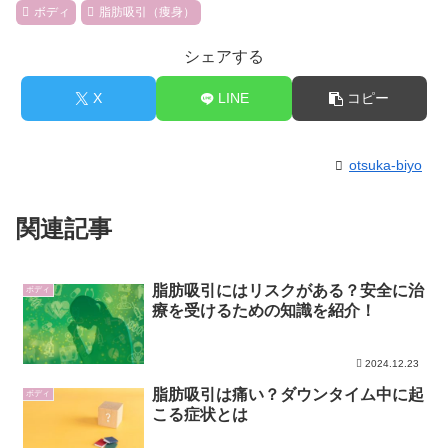
ボディ
脂肪吸引（痩身）
シェアする
X
LINE
コピー
otsuka-biyo
関連記事
脂肪吸引にはリスクがある？安全に治
ボディ
療を受けるための知識を紹介！
2024.12.23
脂肪吸引は痛い？ダウンタイム中に起
ボディ
こる症状とは