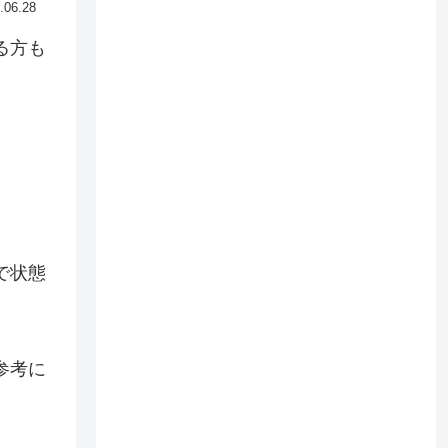
.06.28
る方も
で状態
参考に