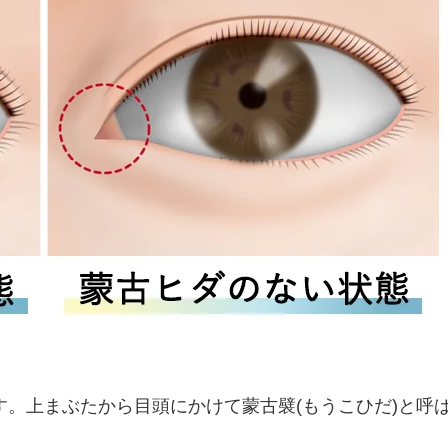
。上まぶたから目頭にかけて蒙古襞(もうこひだ)と呼