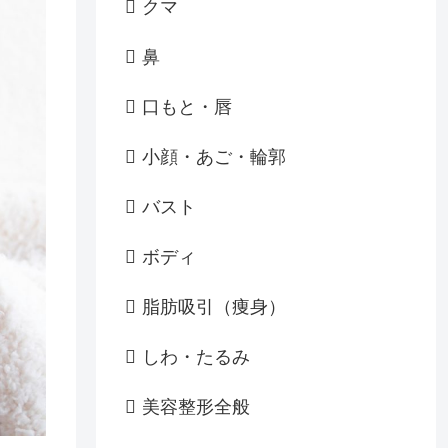
クマ
鼻
口もと・唇
小顔・あご・輪郭
バスト
ボディ
脂肪吸引（痩身）
しわ・たるみ
美容整形全般