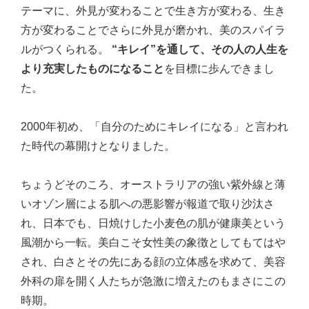
テーマに、外見が変わることで生き方が変わる、生き
方が変わることでさらに外見が磨かれ、美のスパイラ
ルがつくられる。
“キレイ”を通して、その人の人生を
より充実したものになること
を目標に歩んできまし
た。
2000年初め、「自分のためにキレイになる」と言われ
た時代の幕開けとなりました。
ちょうどそのころ、オーストラリアの強い紫外線と薄
いオゾン層による肌への悪影響が報道で取り沙汰さ
れ、日本でも、日焼けした小麦色の肌が健康美という
風潮から一転。美白こそ女性美の象徴としてもてはや
され、白さとその先にある顔の立体感を求めて、美容
外科の扉を開く人たちが急激に増えたのもまさにこの
時期。