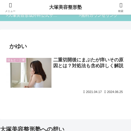
大塚美容整形塾
大塚美容整形塾
メニュー
検索
>大塚美容形成外科公式サイト
>無料カウンセリング
かゆい
二重切開後にまぶたが痒いその原
目もと・二重
因とは？対処法も含め詳しく解説
2021.04.17
2024.06.25
大塚美容整形塾への想い