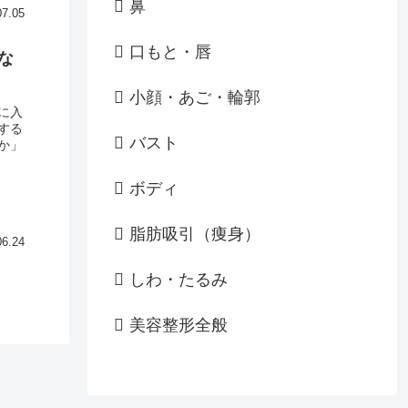
鼻
07.05
口もと・唇
な
小顔・あご・輪郭
に入
する
バスト
か」
ボディ
脂肪吸引（痩身）
06.24
しわ・たるみ
美容整形全般