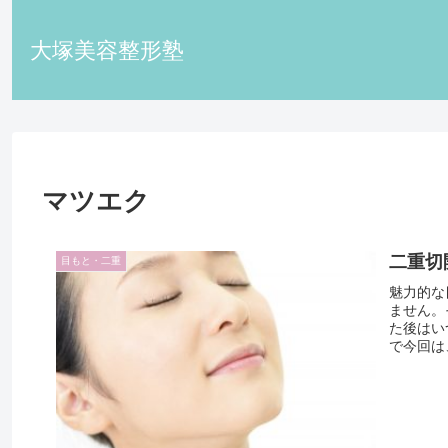
大塚美容整形塾
マツエク
二重切
目もと・二重
魅力的な
ません。
た後はい
で今回は、