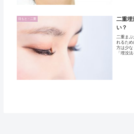
二重埋
目もと・二重
い？
二重まぶ
れるため
方は少な
「埋没法を