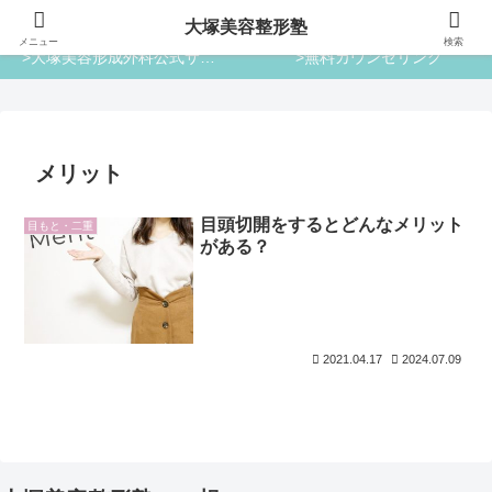
大塚美容整形塾
大塚美容整形塾
メニュー
検索
>大塚美容形成外科公式サイト
>無料カウンセリング
メリット
目頭切開をするとどんなメリット
目もと・二重
がある？
2021.04.17
2024.07.09