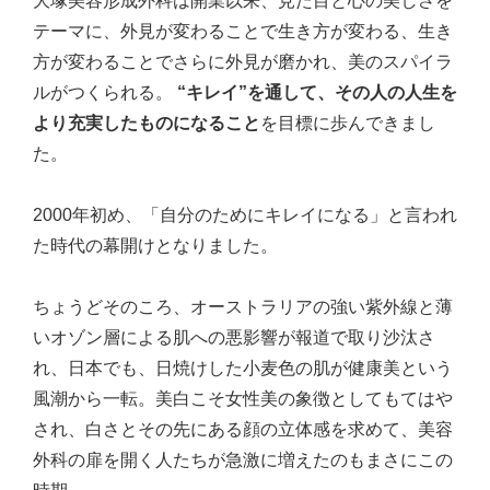
大塚美容形成外科は開業以来、見た目と心の美しさを
テーマに、外見が変わることで生き方が変わる、生き
方が変わることでさらに外見が磨かれ、美のスパイラ
ルがつくられる。
“キレイ”を通して、その人の人生を
より充実したものになること
を目標に歩んできまし
た。
2000年初め、「自分のためにキレイになる」と言われ
た時代の幕開けとなりました。
ちょうどそのころ、オーストラリアの強い紫外線と薄
いオゾン層による肌への悪影響が報道で取り沙汰さ
れ、日本でも、日焼けした小麦色の肌が健康美という
風潮から一転。美白こそ女性美の象徴としてもてはや
され、白さとその先にある顔の立体感を求めて、美容
外科の扉を開く人たちが急激に増えたのもまさにこの