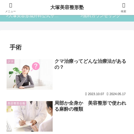
大塚美容整形塾
大塚美容整形塾
メニュー
検索
>大塚美容形成外科公式サイト
>無料カウンセリング
手術
クマ治療ってどんな治療法がある
クマ
の？
2023.10.07
2024.05.17
局部か全身か 美容整形で使われ
美容整形全般
る麻酔の種類