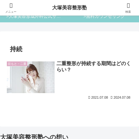
大塚美容整形塾
大塚美容整形塾
メニュー
検索
>大塚美容形成外科公式サイト
>無料カウンセリング
持続
二重整形が持続する期間はどのく
目もと・二重
らい？
2021.07.08
2024.07.08
大塚美容整形塾への想い