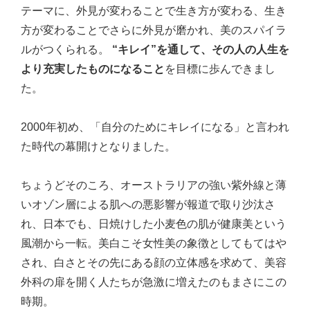
テーマに、外見が変わることで生き方が変わる、生き
方が変わることでさらに外見が磨かれ、美のスパイラ
ルがつくられる。
“キレイ”を通して、その人の人生を
より充実したものになること
を目標に歩んできまし
た。
2000年初め、「自分のためにキレイになる」と言われ
た時代の幕開けとなりました。
ちょうどそのころ、オーストラリアの強い紫外線と薄
いオゾン層による肌への悪影響が報道で取り沙汰さ
れ、日本でも、日焼けした小麦色の肌が健康美という
風潮から一転。美白こそ女性美の象徴としてもてはや
され、白さとその先にある顔の立体感を求めて、美容
外科の扉を開く人たちが急激に増えたのもまさにこの
時期。