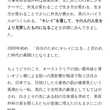
大塚美容形成外科は開業以来、見た目と心の美しさを
テーマに、外見が変わることで生き方が変わる、生き
方が変わることでさらに外見が磨かれ、美のスパイラ
ルがつくられる。
“キレイ”を通して、その人の人生を
より充実したものになること
を目標に歩んできまし
た。
2000年初め、「自分のためにキレイになる」と言われ
た時代の幕開けとなりました。
ちょうどそのころ、オーストラリアの強い紫外線と薄
いオゾン層による肌への悪影響が報道で取り沙汰さ
れ、日本でも、日焼けした小麦色の肌が健康美という
風潮から一転。美白こそ女性美の象徴としてもてはや
され、白さとその先にある顔の立体感を求めて、美容
外科の扉を開く人たちが急激に増えたのもまさにこの