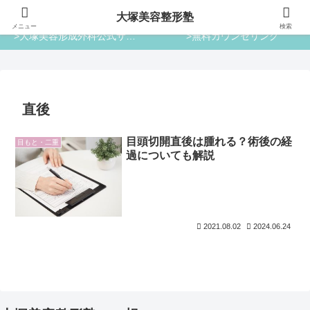
大塚美容整形塾
大塚美容整形塾
メニュー
検索
>大塚美容形成外科公式サイト
>無料カウンセリング
直後
目頭切開直後は腫れる？術後の経
目もと・二重
過についても解説
2021.08.02
2024.06.24