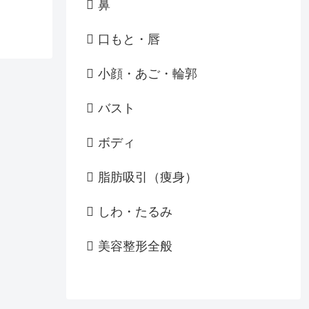
鼻
口もと・唇
小顔・あご・輪郭
バスト
ボディ
脂肪吸引（痩身）
しわ・たるみ
美容整形全般