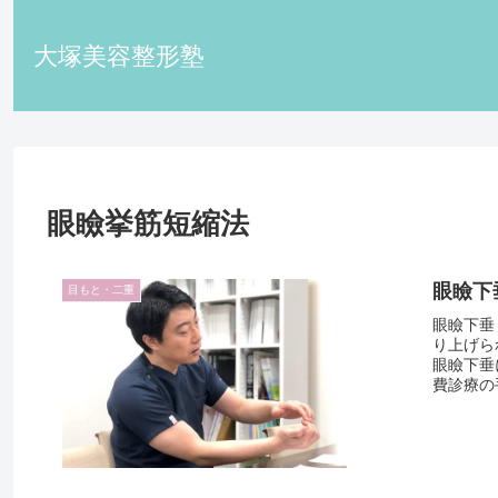
大塚美容整形塾
眼瞼挙筋短縮法
眼瞼下
目もと・二重
眼瞼下垂
り上げら
眼瞼下垂
費診療の手