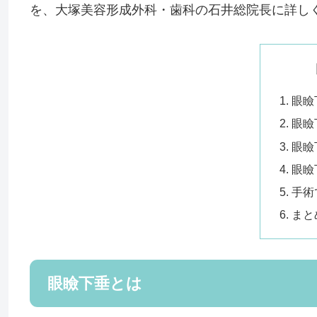
を、大塚美容形成外科・歯科の石井総院長に詳し
眼瞼
眼瞼
眼瞼
眼瞼
手術
まと
眼瞼下垂とは