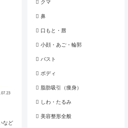
クマ
鼻
口もと・唇
小顔・あご・輪郭
バスト
ボディ
脂肪吸引（痩身）
.07.23
しわ・たるみ
美容整形全般
いなど