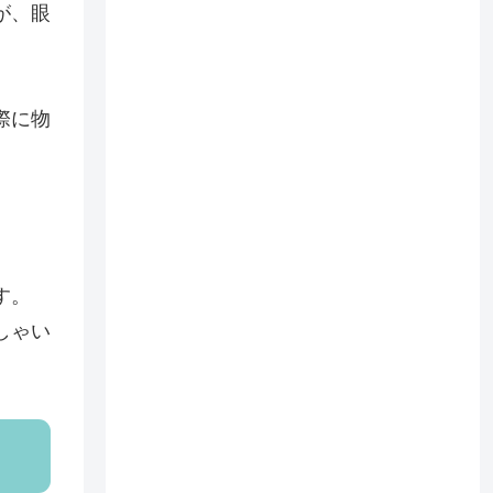
が、眼
際に物
す。
しゃい