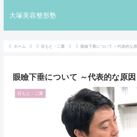
大塚美容整形塾
ホーム
目もと・二重
眼瞼下垂について ～代表的な
眼瞼下垂について ～代表的な原
目もと・二重