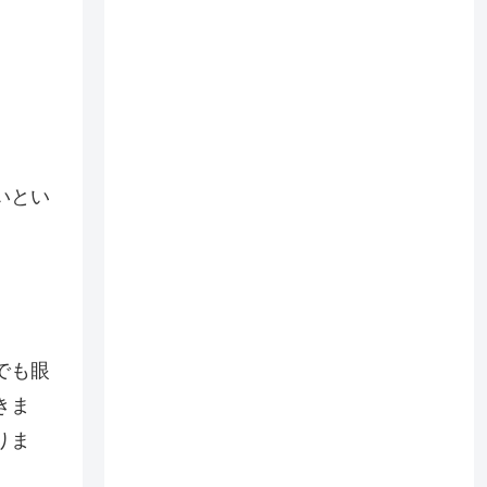
いとい
。
でも眼
きま
りま