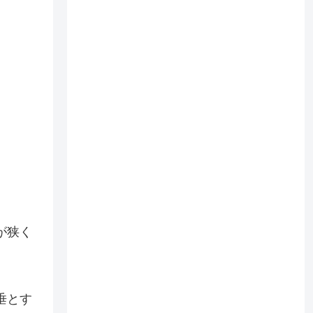
が狭く
垂とす