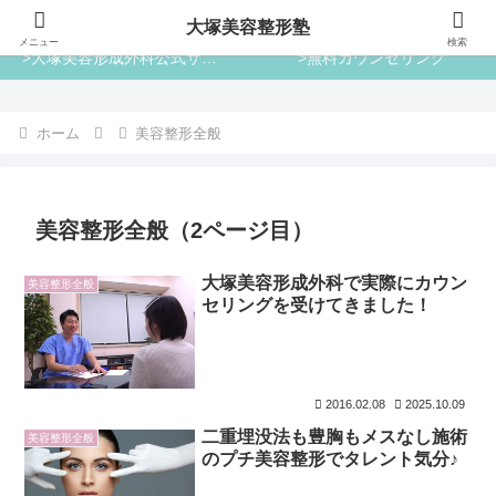
大塚美容整形塾
大塚美容整形塾
メニュー
検索
>大塚美容形成外科公式サイト
>無料カウンセリング
ホーム
美容整形全般
美容整形全般（2ページ目）
大塚美容形成外科で実際にカウン
美容整形全般
セリングを受けてきました！
2016.02.08
2025.10.09
二重埋没法も豊胸もメスなし施術
美容整形全般
のプチ美容整形でタレント気分♪