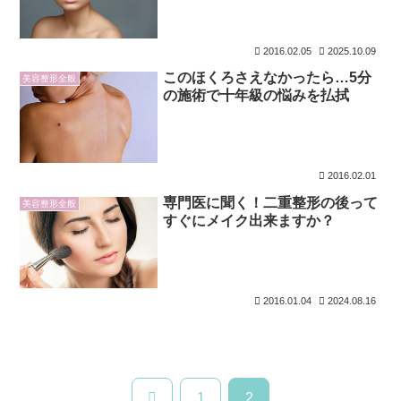
2016.02.05
2025.10.09
このほくろさえなかったら…5分
美容整形全般
の施術で十年級の悩みを払拭
2016.02.01
専門医に聞く！二重整形の後って
美容整形全般
すぐにメイク出来ますか？
2016.01.04
2024.08.16
前
1
2