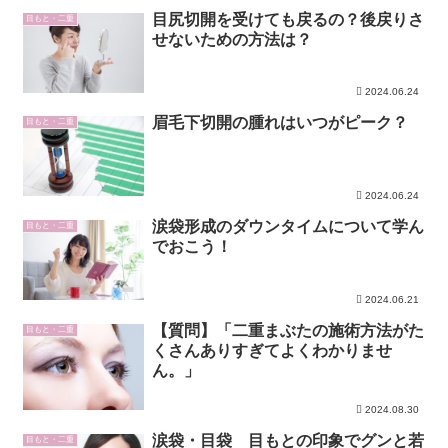
目尻切開を受けても戻るの？後戻りさ
目もと・二重
せないための方法は？
2024.06.24
眉毛下切開の腫れはいつがピーク？
目もと・二重
2024.06.24
涙袋形成のダウンタイムについて学ん
目もと・二重
でおこう！
2024.06.21
【質問】「二重まぶたの施術方法がた
目もと・二重
くさんありすぎてよくわかりませ
ん。」
2024.08.30
涙袋・目袋 目もとの印象でグンと若
目もと・二重