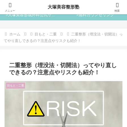
大塚美容整形塾
大塚美容整形塾
メニュー
検索
>大塚美容形成外科公式サイト
>無料カウンセリング
ホーム
目もと・二重
二重整形（埋没法・切開法）っ
てやり直しできるの？注意点やリスクも紹介！
二重整形（埋没法・切開法）ってやり直し
できるの？注意点やリスクも紹介！
目もと・二重