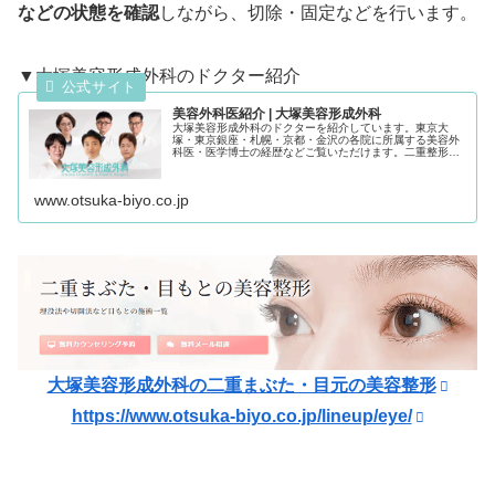
などの状態を確認
しながら、切除・固定などを行います。
▼大塚美容形成外科のドクター紹介
美容外科医紹介 | 大塚美容形成外科
大塚美容形成外科のドクターを紹介しています。東京大
塚・東京銀座・札幌・京都・金沢の各院に所属する美容外
科医・医学博士の経歴などご覧いただけます。二重整形、
脂肪吸引、ヒアルロン酸注射、しわ・たるみ治療、鼻整
形、輪郭形成などのお悩みはお気軽にご...
www.otsuka-biyo.co.jp
大塚美容形成外科の二重まぶた・目元の美容整形
https://www.otsuka-biyo.co.jp/lineup/eye/