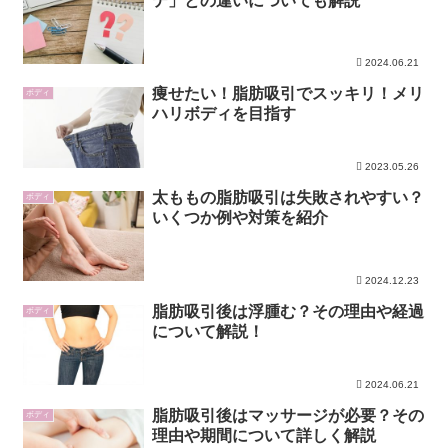
テ」との違いについても解説
2024.06.21
痩せたい！脂肪吸引でスッキリ！メリ
ボディ
ハリボディを目指す
2023.05.26
太ももの脂肪吸引は失敗されやすい？
ボディ
いくつか例や対策を紹介
2024.12.23
脂肪吸引後は浮腫む？その理由や経過
ボディ
について解説！
2024.06.21
脂肪吸引後はマッサージが必要？その
ボディ
理由や期間について詳しく解説