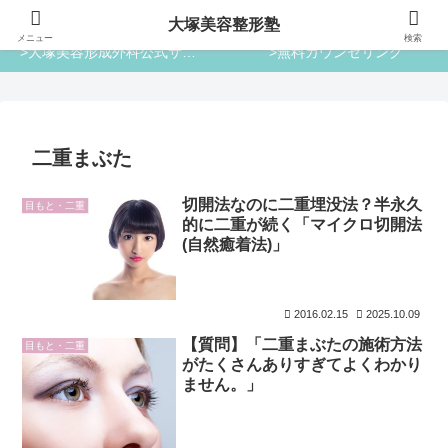
大塚美容整形塾
大塚美容整形塾
メニュー
検索
>大塚美容形成外科公式サイト
>無料カウンセリング
二重まぶた
切開法なのに二重埋没法？半永久
目もと・二重
的に二重が続く「マイクロ切開法
(自然癒着法)」
2016.02.15
2025.10.09
【質問】「二重まぶたの施術方法
目もと・二重
がたくさんありすぎてよくわかり
ません。」