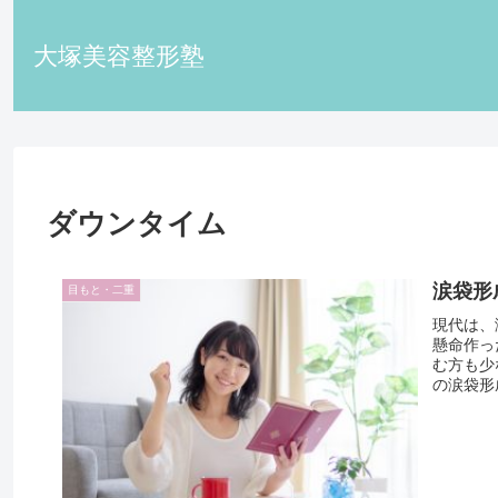
大塚美容整形塾
ダウンタイム
涙袋形
目もと・二重
現代は、
懸命作っ
む方も少
の涙袋形成