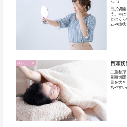
こう
目尻切開
う。やは
どのくら
ムや症状、
目頭切
目もと・二重
二重整形
目頭切開
目を大き
ちやすいの