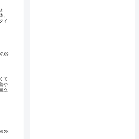
ょ
体、
タイ
07.09
くて
善や
目立
06.28