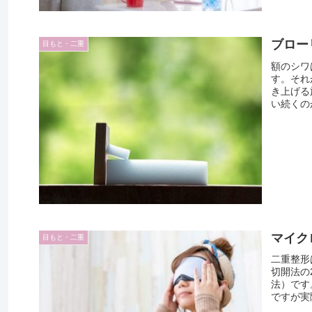
ブロー
目もと・二重
額のシワ
す。それ
き上げる
い続くのか
マイク
目もと・二重
二重整形
切開法の
法）です
ですが実際