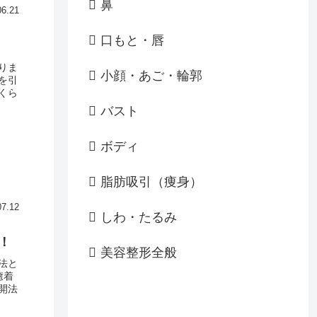
鼻
06.21
口もと・唇
りま
小顔・あご・輪郭
を引
くら
バスト
ボディ
脂肪吸引（痩身）
07.12
しわ・たるみ
！
美容整形全般
法と
癒着
開法