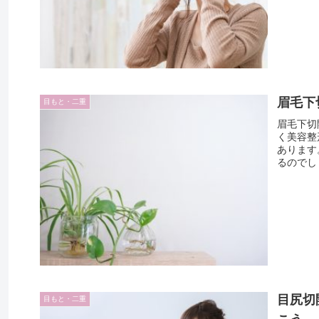
眉毛下
目もと・二重
眉毛下切
く美容整
あります
るのでしょ
目尻切
目もと・二重