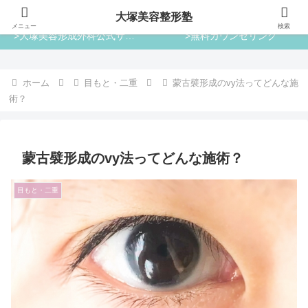
大塚美容整形塾
大塚美容整形塾
メニュー
検索
>大塚美容形成外科公式サイト
>無料カウンセリング
ホーム
目もと・二重
蒙古襞形成のvy法ってどんな施
術？
蒙古襞形成のvy法ってどんな施術？
目もと・二重