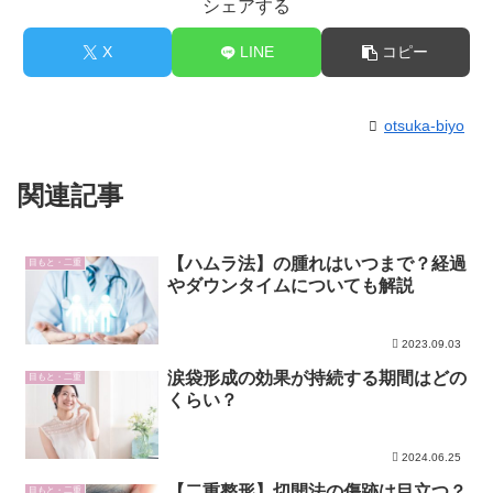
シェアする
X
LINE
コピー
otsuka-biyo
関連記事
【ハムラ法】の腫れはいつまで？経過
目もと・二重
やダウンタイムについても解説
2023.09.03
涙袋形成の効果が持続する期間はどの
目もと・二重
くらい？
2024.06.25
【二重整形】切開法の傷跡は目立つ？
目もと・二重