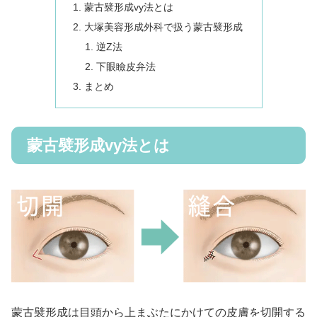
蒙古襞形成vy法とは
大塚美容形成外科で扱う蒙古襞形成
逆Z法
下眼瞼皮弁法
まとめ
蒙古襞形成vy法とは
蒙古襞形成は目頭から上まぶたにかけての皮膚を切開する