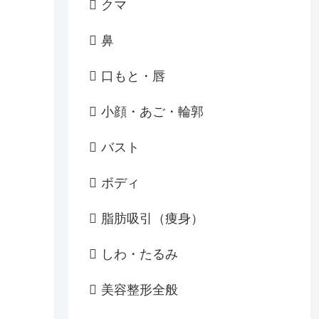
クマ
鼻
口もと・唇
小顔・あご・輪郭
バスト
ボディ
脂肪吸引（痩身）
しわ・たるみ
美容整形全般