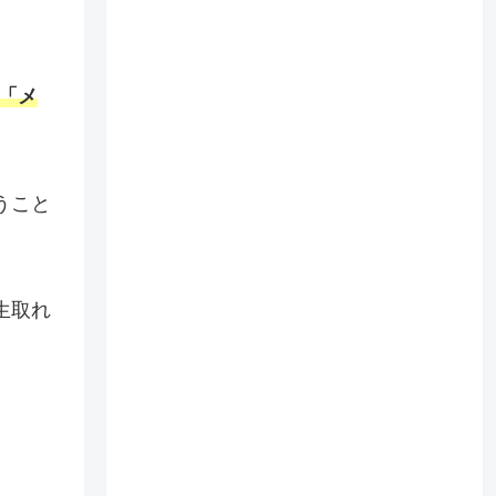
「メ
うこと
生取れ