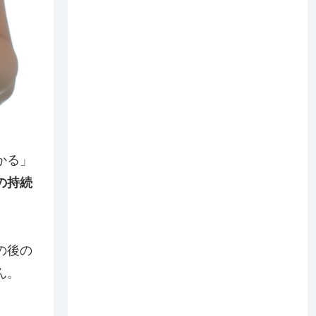
かる」
の持続
の後の
ん。