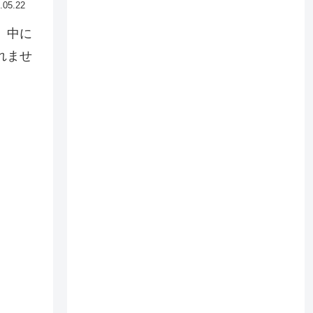
.05.22
、中に
れませ
。