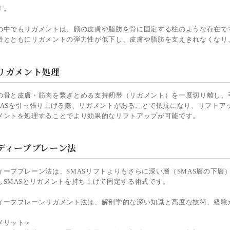
す。
の中でもリガメントは、顔の皮膚や脂肪を骨に固定する柱のような存在で
齢とともにリガメントの弾力性が低下し、皮膚や脂肪を支えきれなくなり
リガメント処理
の骨と皮膚・筋肉を繋ぎとめる支持靭帯（リガメント）を一度切り離し、
MASを引っ張り上げる際、リガメントがあることで抵抗になり、リフトア
メントを処理することでより効果的なリフトアップが可能です。
ディーププレーン法
ィーププレーン法は、SMASリフトよりもさらに深い層（SMAS層の下
しSMASとリガメントを持ち上げて固定する術式です。
ィーププレーンリガメント法は、解剖学的な深い知識と高度な技術、経験
メリット＞