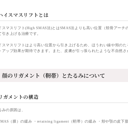
ハイスマスリフトとは
イスマスリフト(High SMAS法)とはSMAS法よりも高い位置（頬骨アー
て引き上げる治療です。
イスマスリフトはより高い位置から引き上げるため、ほうれい線や頬のた
トアップ効果が期待できます。また、皮膚が引っ張られたような不自然さ
顔のリガメント（靭帯）とたるみについて
リガメントの構造
るみの原因は、
MAS（膜）の緩み ・retaining ligament（靭帯）の緩み ・頬や顎の皮下脂肪（