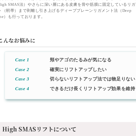
High SMAS法）やさらに深い層にある皮膚を骨や筋膜に固定しているリガ
ト（靭帯）まで剥離し引き上げるディーププレーンリガメント法（Deep
lane）も行っております。
こんなお悩みに
Case 1
頬やアゴのたるみが気になる
Case 2
確実にリフトアップしたい
Case 3
切らないリフトアップ法では物足りない
Case 4
できるだけ長くリフトアップ効果を維持
High SMASリフトについて