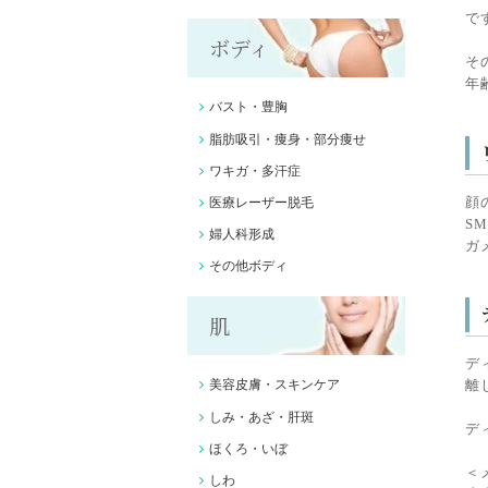
で
ボディ
そ
年
バスト・豊胸
脂肪吸引・痩身・部分痩せ
ワキガ・多汗症
顔
医療レーザー脱毛
S
婦人科形成
ガ
その他ボディ
肌
デ
離
美容皮膚・スキンケア
しみ・あざ・肝斑
デ
ほくろ・いぼ
＜
しわ