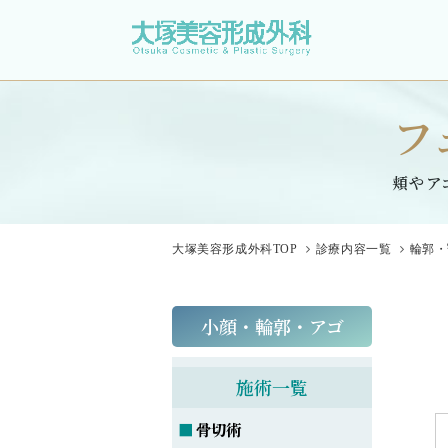
フ
頬やア
大塚美容形成外科
TOP
診療内容一覧
輪郭・
小顔・輪郭・アゴ
施術一覧
骨切術