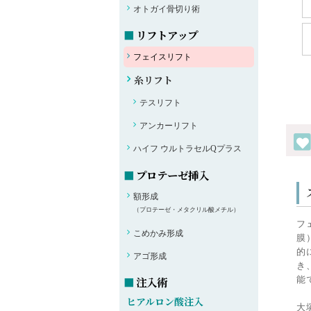
オトガイ骨切り術
リフトアップ
フェイスリフト
糸リフト
テスリフト
アンカーリフト
ハイフ ウルトラセルQプラス
プロテーゼ挿入
額形成
（プロテーゼ・メタクリル酸メチル）
フ
こめかみ形成
膜
的
アゴ形成
き
注入術
能
ヒアルロン酸注入
大