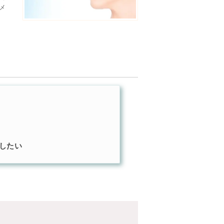
メ
したい