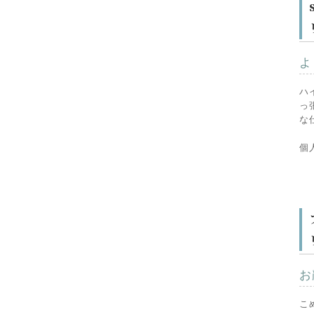
よ
ハ
っ
な
個
お
こ