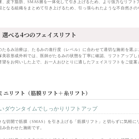
膚、皮下脂肪、SMAS層を一体化して引き上げるため、より強力なリフト
因となる組織をまとめて引き上げるため、引っ張られたような不自然さの
選べる4つのフェイスリフト
のたるみ治療は、たるみの進行度（レベル）に合わせて適切な施術を選ぶ
塚美容形成外科では、医師がたるみの状態を丁寧に確認、リフトアップし
要望をお伺いした上で、お一人おひとりに適したフェイスリフトをご提案
ミニリフト（筋膜リフト＋糸リフト）
いダウンタイムでしっかりリフトアップ
さな切開で筋膜（SMAS）を引き上げる「筋膜リフト」と切らずに気軽に
組み合わせた施術です。