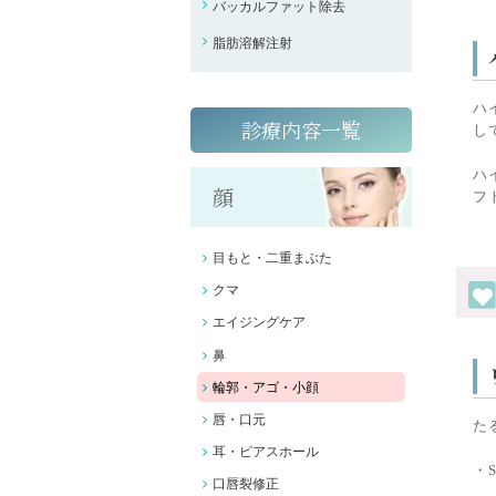
バッカルファット除去
脂肪溶解注射
ハ
診療内容一覧
し
ハ
顔
フ
目もと・二重まぶた
クマ
エイジングケア
鼻
輪郭・アゴ・小顔
唇・口元
た
耳・ピアスホール
・S
口唇裂修正