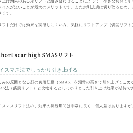
き上げ効果のある糸リフトと組み合わせることによって、小さな切開です
タイムが短いことが最大のメリットです。また余剰皮膚は切り取るため、
きます。
リフトだけでは効果を実感しにくい方、気軽にリフトアップ（切開リフト
short scar high SMASリフト
イスマス法でしっかり引き上げる
るみの原因となる顔の表層筋膜（SMAS）を頬骨の高さで引き上げてこめ
MAS法（筋膜リフト）と比較するとしっかりとした引き上げ効果が期待で
。
イスマスリフト法の、効果の持続期間は非常に長く、個人差はありますが、