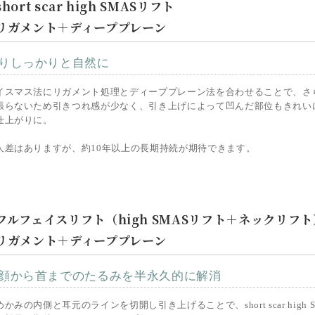
short scar high SMASリフト
リガメント＋ディーププレーン
りしっかりと自然に
イスマス法にリガメント処理とディーププレーン法を合わせることで、さ
張らないため引きつれ感が少なく、引き上げによって凹んだ部位もきれい
仕上がりに。
人差はありますが、約10年以上の長期持続が期待できます。
フルフェイスリフト
（high SMASリフト＋ネックリフト
リガメント＋ディーププレーン
顔から首までのたるみを半永久的に解消
めかみの内側と耳元のラインを切開し引き上げることで、short scar hig