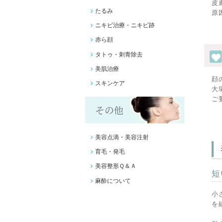
皮
たるみ
原
ニキビ治療・ニキビ跡
赤ら顔
タトゥ・刺青除去
美肌治療
顔
スキンケア
大
ご
その他
美容点滴・美容注射
育毛・発毛
美容整形Ｑ＆Ａ
短
麻酔について
小
を