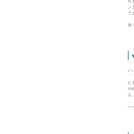
引
ン
で
糸
ハ
た
S
も
ハ