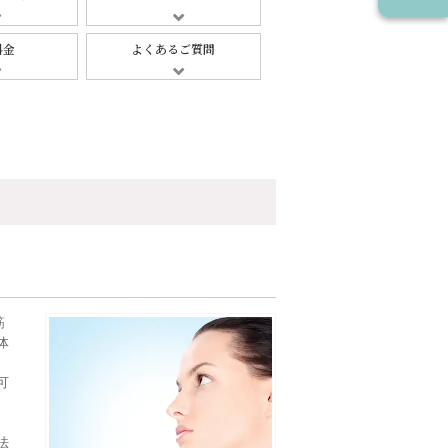
料金
よくあるご質問
筋
体
可
法