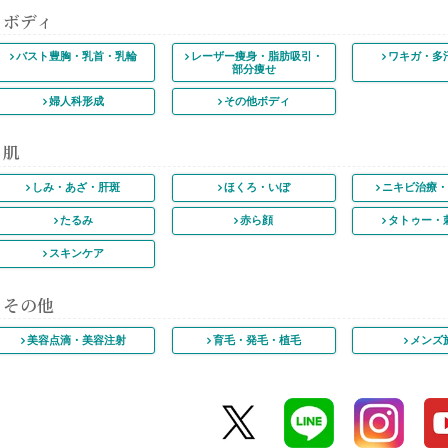
ボディ
バスト豊胸
・乳首・乳輪
レーザー痩身・脂肪吸引
・
ワキガ・多
部分痩せ
婦人科形成
その他ボディ
肌
しみ・あざ・肝斑
ほくろ・いぼ
ニキビ治療
たるみ
赤ら顔
タトゥー・
スキンケア
その他
美容点滴・美容注射
育毛・発毛・植毛
メンズ