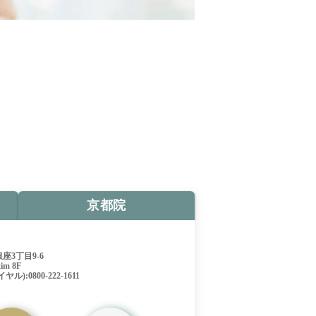
京都院
座3丁目9-6
m 8F
ル):0800-222-1611