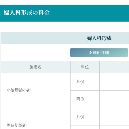
婦人科形成の料金
婦人科形成
施術詳細
施術名
単位
片側
小陰唇縮小術
両側
片側
副皮切除術