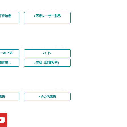
汗症治療
医療レーザー脱毛
・ニキビ跡
しわ
刺青消し
美肌（肌質改善）
施術
その他施術