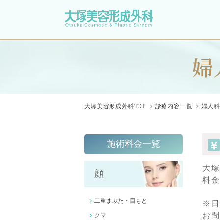
婦
大塚美容形成外科
TOP
診療内容一覧
婦人科
施術料金一覧
大塚
顔
料金
二重まぶた
・目もと
※日
お問
クマ