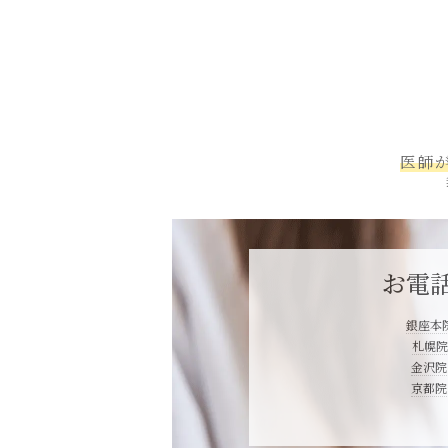
医師
お電
銀座本院：
札幌院：
金沢院：
京都院：