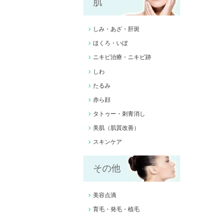
肌
しみ・あざ・肝斑
ほくろ・いぼ
ニキビ治療
・ニキビ跡
しわ
たるみ
赤ら顔
タトゥー・刺青消し
美肌（肌質改善）
スキンケア
その他
美容点滴
育毛・発毛・植毛