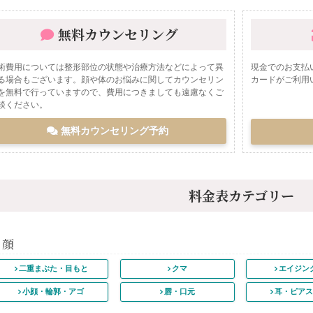
無料カウンセリング
術費用については整形部位の状態や治療方法などによって異
現金でのお支払
る場合もございます。顔や体のお悩みに関してカウンセリン
カードがご利用
を無料で行っていますので、費用につきましても遠慮なくご
談ください。
無料カウンセリング予約
料金表カテゴリー
顔
二重まぶた・
目もと
クマ
エイジン
小顔・輪郭・アゴ
唇・口元
耳・ピア