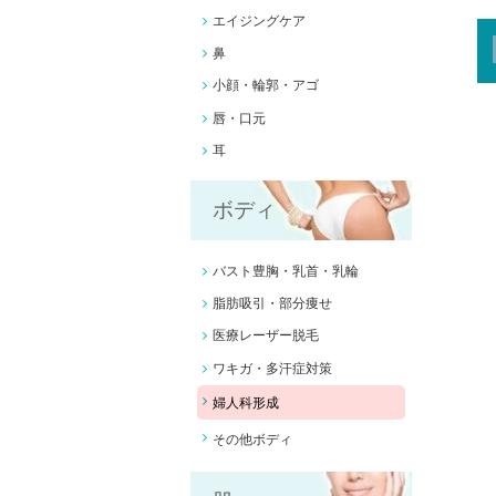
エイジングケア
鼻
小顔・輪郭・アゴ
唇・口元
耳
ボディ
バスト豊胸
・乳首・乳輪
脂肪吸引
・部分痩せ
医療
レーザー脱毛
ワキガ・多汗症
対策
婦人科形成
その他ボディ