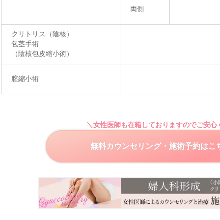
両側
クリトリス（陰核）
包茎手術
（陰核包皮縮小術）
膣縮小術
＼女性医師も在籍しておりますのでご安心
無料カウンセリング・
施術予約はこ