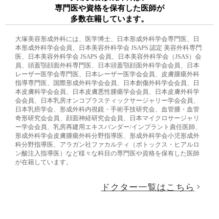
専門医や資格を保有した医師が
多数在籍しています。
大塚美容形成外科には、医学博士、日本形成外科学会専門医、日
本形成外科学会会員、日本美容外科学会 JSAPS 認定 美容外科専門
医、日本美容外科学会 JSAPS 会員、日本美容外科学会（JSAS）会
員、頭蓋顎顔面外科専門医、日本頭蓋顎顔面外科学会会員、日本
レーザー医学会専門医、日本レーザー医学会会員、皮膚腫瘍外科
指導専門医、国際形成外科学会会員、日本創傷外科学会会員、日
本皮膚科学会会員、日本皮膚悪性腫瘍学会会員、日本皮膚外科学
会会員、日本乳房オンコプラスティックサージャリー学会会員、
日本乳癌学会、形成外科内視鏡・手術手技研究会、血管腫・血管
奇形研究会会員、顔面神経研究会会員、日本マイクロサージャリ
ー学会会員、乳房再建用エキスパンダー/インプラント責任医師、
形成外科学会皮膚腫瘍外科分野指導医、形成外科学会小児形成外
科分野指導医、アラガン社ファカルティ（ボトックス・ヒアルロ
ン酸注入指導医）など様々な科目の専門医や資格を保有した医師
が在籍しています。
ドクター一覧はこちら