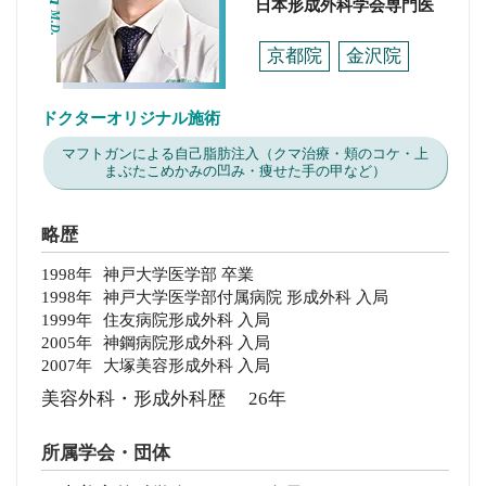
日本形成外科学会専門医
M.D.
京都院
金沢院
ドクターオリジナル施術
マフトガンによる自己脂肪注入（クマ治療・頬のコケ・上
まぶたこめかみの凹み・痩せた手の甲など）
略歴
1998年
神戸大学医学部 卒業
1998年
神戸大学医学部付属病院 形成外科 入局
1999年
住友病院形成外科 入局
2005年
神鋼病院形成外科 入局
2007年
大塚美容形成外科 入局
美容外科・形成外科歴 26年
所属学会・団体