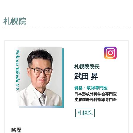
札幌院
Noboru Takeda
札幌院院長
武田 昇
M.D.
資格・取得専門医
日本形成外科学会専門医
皮膚腫瘍外科指導専門医
札幌院
略歴