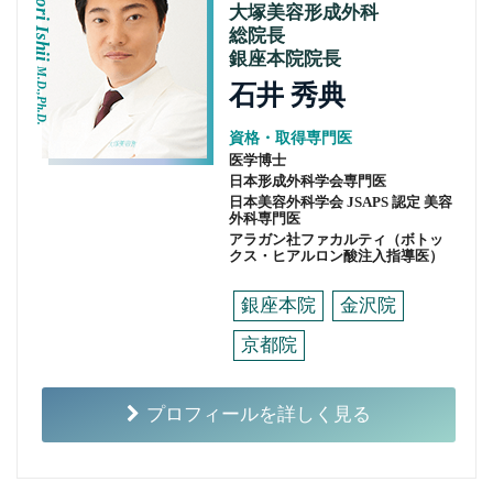
Hidenori Ishii
大塚美容形成外科
総院長
銀座本院院長
M.D.,Ph.D.
石井 秀典
資格・取得専門医
医学博士
日本形成外科学会専門医
日本美容外科学会 JSAPS 認定 美容
外科専門医
アラガン社ファカルティ（ボトッ
クス・ヒアルロン酸注入指導医）
銀座本院
金沢院
京都院
プロフィールを詳しく見る