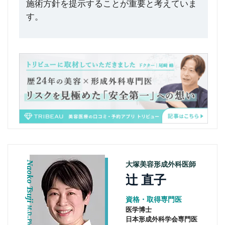
施術方針を提示することが重要と考えていま
す。
Naoko Tsuji
大塚美容形成外科医師
辻 直子
資格・取得専門医
M.D.,Ph.D.
医学博士
日本形成外科学会専門医