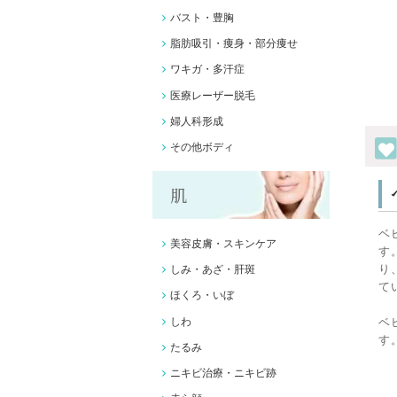
バスト・豊胸
脂肪吸引・痩身・部分痩せ
ワキガ・多汗症
医療レーザー脱毛
婦人科形成
その他ボディ
肌
ベ
美容皮膚・スキンケア
す
り
しみ・あざ・肝斑
て
ほくろ・いぼ
しわ
ベ
す
たるみ
ニキビ治療・ニキビ跡