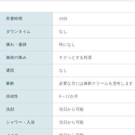
所要時間
20分
ダウンタイム
なし
腫れ・傷跡
特になし
施術の痛み
チクっとする程度
通院
なし
麻酔
必要な方には麻酔クリームを塗布します
持続性
6～12か月
洗顔
当日から可能
シャワー・入浴
当日から可能