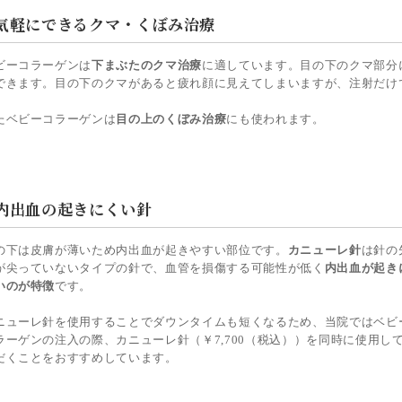
気軽にできるクマ・くぼみ治療
ビーコラーゲンは
下まぶたのクマ治療
に適しています。目の下のクマ部分
できます。目の下のクマがあると疲れ顔に見えてしまいますが、注射だけ
たベビーコラーゲンは
目の上のくぼみ治療
にも使われます。
内出血の起きにくい針
の下は皮膚が薄いため内出血が起きやすい部位です。
カニューレ針
は針の
が尖っていないタイプの針で、血管を損傷する可能性が低く
内出血が起き
いのが特徴
です。
ニューレ針を使用することでダウンタイムも短くなるため、当院ではベビ
ラーゲンの注入の際、カニューレ針（￥7,700（税込））を同時に使用し
だくことをおすすめしています。