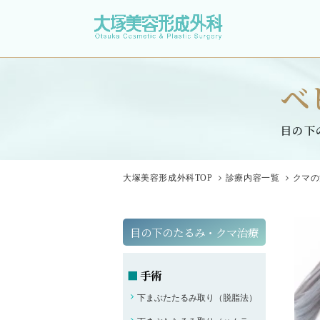
ベ
目の下
大塚美容形成外科
TOP
診療内容一覧
クマの
目の下のたるみ・クマ治療
手術
下まぶたたるみ取り（脱脂法）