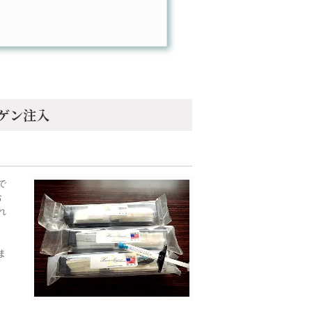
ゲン注入
で
お
れ
ま