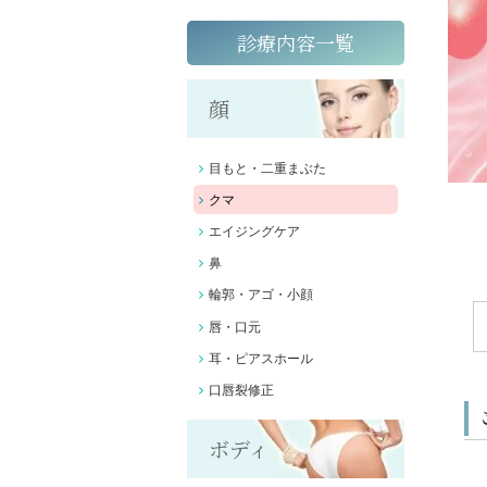
診療内容一覧
顔
目もと・二重まぶた
クマ
エイジングケア
鼻
輪郭・アゴ・小顔
唇・口元
耳・ピアスホール
口唇裂修正
ボディ