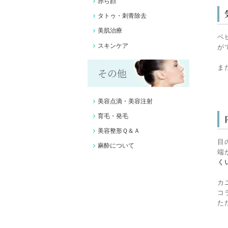
赤ら顔
タトゥ・刺青除去
美肌治療
ベ
スキンケア
が
ま
その他
美容点滴・美容注射
育毛・発毛
美容整形Ｑ＆Ａ
目
麻酔について
端
く
カ
コ
た