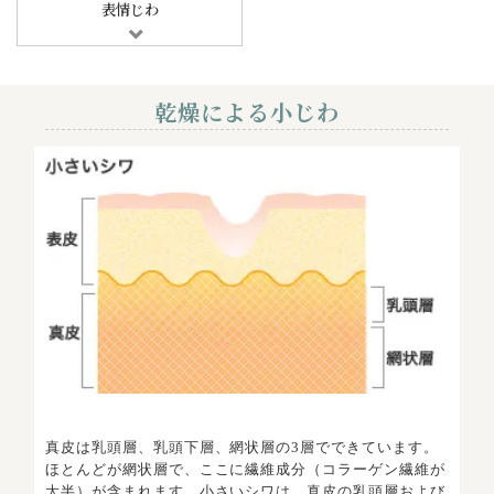
表情じわ
乾燥による小じわ
真皮は乳頭層、乳頭下層、網状層の3層でできています。
ほとんどが網状層で、ここに繊維成分（コラーゲン繊維が
大半）が含まれます。小さいシワは、真皮の乳頭層および