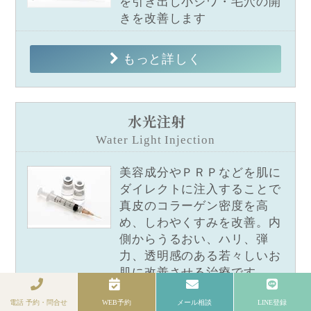
を引き出し小ジワ・毛穴の開
きを改善します
もっと詳しく
水光注射
Water Light Injection
美容成分やＰＲＰなどを肌に
ダイレクトに注入することで
真皮のコラーゲン密度を高
め、しわやくすみを改善。内
側からうるおい、ハリ、弾
力、透明感のある若々しいお
肌に改善させる治療です。
電話 予約・問合せ
WEB予約
メール相談
LINE登録