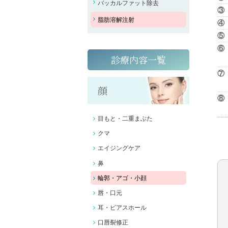
バッカルファット除去
③
脂肪溶解注射
④
⑤
⑥
診療内容一覧
⑦
顔
⑧
目もと・二重まぶた
クマ
エイジングケア
鼻
輪郭・アゴ・小顔
唇・口元
耳・ピアスホール
口唇裂修正