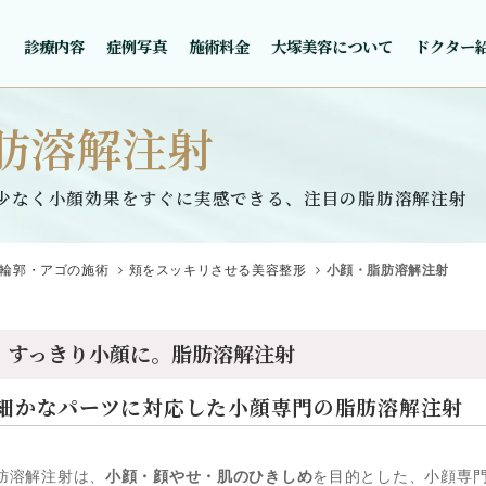
診療内容
症例写真
施術料金
大塚美容について
ドクター
肪溶解注射
少なく小顔効果をすぐに実感できる、注目の脂肪溶解注射
輪郭・アゴの施術
頬をスッキリさせる美容整形
小顔・脂肪溶解注射
すっきり小顔に。
脂肪溶解注射
細かなパーツに対応した
小顔専門の脂肪溶解注射
肪溶解注射は、
小顔・顔やせ・肌のひきしめ
を目的とした、小顔専