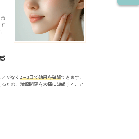
側頬
用す
す。
感
ことがなく
2～3日で効果を確認
できます。
えるため、
治療間隔を大幅に短縮
すること