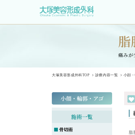
脂
痛みが
大塚美容形成外科
TOP
診療内容一覧
小顔・
小顔・輪郭・アゴ
施術一覧
骨切術
脂