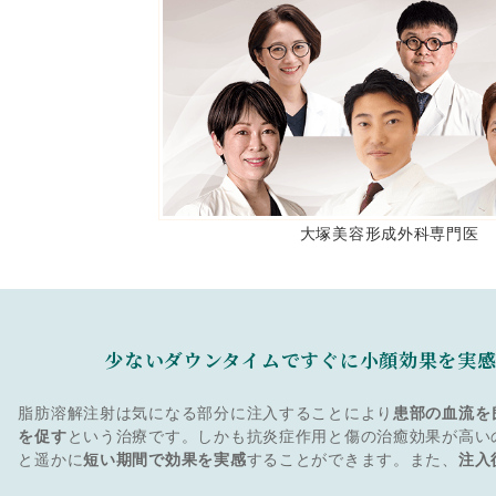
大塚美容形成外科専門医
少ないダウンタイムですぐに小顔効果を実
脂肪溶解注射は気になる部分に注入することにより
患部の血流を
を促す
という治療です。しかも抗炎症作用と傷の治癒効果が高い
と遥かに
短い期間で効果を実感
することができます。また、
注入