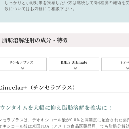
しっかりと小顔効果を実感したい方は継続して3回程度の施術を
数についてはお気軽にご相談下さい。
脂肪溶解注射の成分・特徴
チンセラプラス
BNLS Ultimate
ネオ
Cincelar+（チンセラプラス）
ウンタイムを大幅に抑え
脂肪溶解を確実に！
ンセラプラスは、デオキシコール酸が0.8％と高濃度に配合された薬
オキシコール酸は米国FDA（アメリカ食品医薬品局）でも脂肪分解