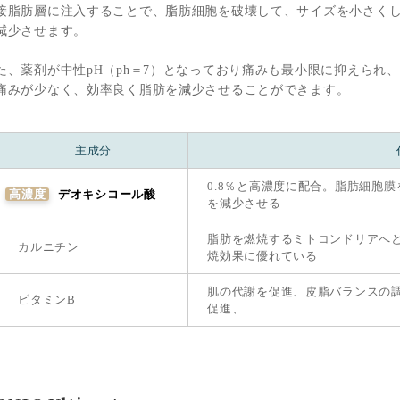
接脂肪層に注⼊することで、脂肪細胞を破壊して、サイズを小さく
減少させます。
た、薬剤が中性pH（ph＝7）となっており痛みも最⼩限に抑えられ
痛みが少なく、効率良く脂肪を減少させることができます。
主成分
0.8％と高濃度に配合。脂肪細胞
高濃度
デオキシコール酸
を減少させる
脂肪を燃焼するミトコンドリアへ
カルニチン
焼効果に優れている
肌の代謝を促進、皮脂バランスの
ビタミンB
促進、