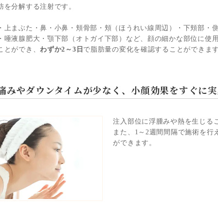
肪を分解する注射です。
・上まぶた・鼻・小鼻・頬骨部・頬（ほうれい線周辺）・下頬部・
・唾液腺肥大・顎下部（オトガイ下部）など、顔の細かな部位に使
ことができ、
わずか2～3日
で脂肪量の変化を確認することができま
痛みやダウンタイムが少なく、
小顔効果をすぐに実
注入部位に浮腫みや熱を生じる
また、1～2週間間隔で施術を行
ができます。