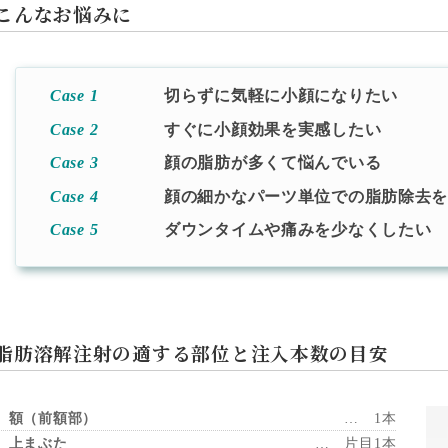
こんなお悩みに
Case 1
切らずに気軽に小顔になりたい
Case 2
すぐに小顔効果を実感したい
Case 3
顔の脂肪が多くて悩んでいる
Case 4
顔の細かなパーツ単位での脂肪除去
Case 5
ダウンタイムや痛みを少なくしたい
脂肪溶解注射の適する部位と
注入本数の目安
 額（前額部）
… 1本
 上まぶた
… 片目1本