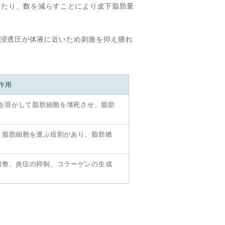
したり、数を減らすことにより皮下脂肪量
、浸透圧が体液に近いため刺激を抑え腫れ
作用
膜を溶かして脂肪細胞を壊死させ、脂肪
と脂肪細胞を運ぶ役割があり、脂肪燃
調整、炎症の抑制、コラーゲンの生成