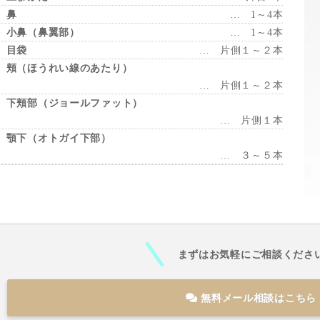
 鼻
… 1～4本
 小鼻（鼻翼部）
… 1～4本
 目袋
… 片側１～２本
 頬（ほうれい線のあたり）
… 片側１～２本
 下頬部（ジョールファット）
… 片側１本
 顎下（オトガイ下部）
… ３～５本
まずはお気軽にご相談くださ
無料メール相談はこちら