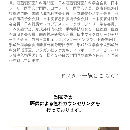
員、頭蓋顎顔面外科専門医、日本頭蓋顎顔面外科学会会員、日本
レーザー医学会専門医、日本レーザー医学会会員、皮膚腫瘍外科
指導専門医、国際形成外科学会会員、日本創傷外科学会会員、日
本皮膚科学会会員、日本皮膚悪性腫瘍学会会員、日本皮膚外科学
会会員、日本乳房オンコプラスティックサージャリー学会会員、
日本乳癌学会、形成外科内視鏡・手術手技研究会、血管腫・血管
奇形研究会会員、顔面神経研究会会員、日本マイクロサージャリ
ー学会会員、乳房再建用エキスパンダー/インプラント責任医師、
形成外科学会皮膚腫瘍外科分野指導医、形成外科学会小児形成外
科分野指導医、アラガン社ファカルティ（ボトックス・ヒアルロ
ン酸注入指導医）など様々な科目の専門医や資格を保有した医師
が在籍しています。
ドクター一覧はこちら
当院では、
医師による無料カウンセリングを
行っております。