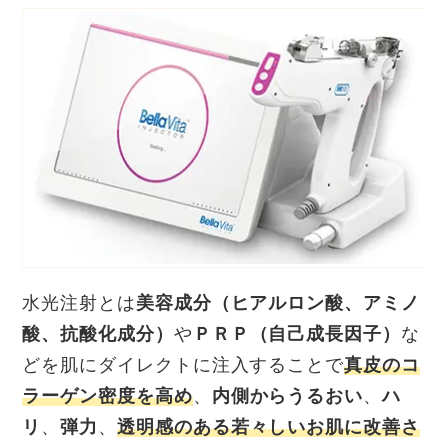
水光注射とは
美容成分（ヒアルロン酸、アミノ
酸、抗酸化成分）
や
ＰＲＰ（自己成長因子）
な
どを肌にダイレクトに注入することで
真皮のコ
ラーゲン密度を高め
、
内側からうるおい
、
ハ
リ
、
弾力
、
透明感のある若々しいお肌に改善さ