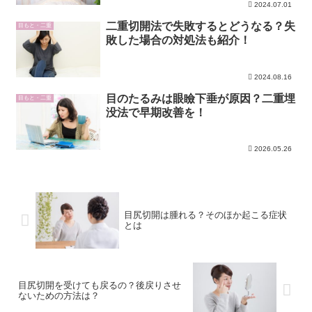
2024.07.01
二重切開法で失敗するとどうなる？失
目もと・二重
敗した場合の対処法も紹介！
2024.08.16
目のたるみは眼瞼下垂が原因？二重埋
目もと・二重
没法で早期改善を！
2026.05.26
目尻切開は腫れる？そのほか起こる症状
とは
目尻切開を受けても戻るの？後戻りさせ
ないための方法は？