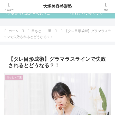
大塚美容整形塾
大塚美容整形塾
メニュー
検索
>大塚美容形成外科公式サイト
>無料カウンセリング
ホーム
目もと・二重
【タレ目形成術】グラマラスラ
インで失敗されるとどうなる？！
【タレ目形成術】グラマラスラインで失敗
されるとどうなる？！
目もと・二重