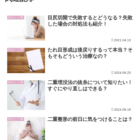
目尻切開で失敗するとどうなる？失敗
目もと・二重
した場合の対処法も紹介！
2021.04.13
たれ目形成は後戻りするって本当？そ
目もと・二重
もそもどういう治療なの？
2024.06.25
二重埋没法の抜糸について知りたい！
目もと・二重
すぐにやり直しはできる？
2024.08.16
二重整形の前日に気をつけることは？
目もと・二重