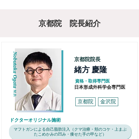
京都院 院長紹介
Nobutaka Ogata
京都院院長
緒方 慶隆
資格・取得専門医
日本形成外科学会専門医
M.D.
京都院
金沢院
ドクターオリジナル施術
マフトガンによる自己脂肪注入（クマ治療・頬のコケ・上まぶ
たこめかみの凹み・痩せた手の甲など）