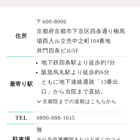
〒600-8006
京都府京都市下京区四条通り柳馬
住所
場西入ル立売中之町104番地
井門四条ビル5F
地下鉄四条駅より徒歩約7分
阪急烏丸駅より徒歩約6分
ともに地下連絡通路「13番出
最寄り駅
口」から当院まで直結。
京都院までの道順はこちらから
TEL
0800-888-1615
無
駐車場
※公共交通機関またはお近くのコイ