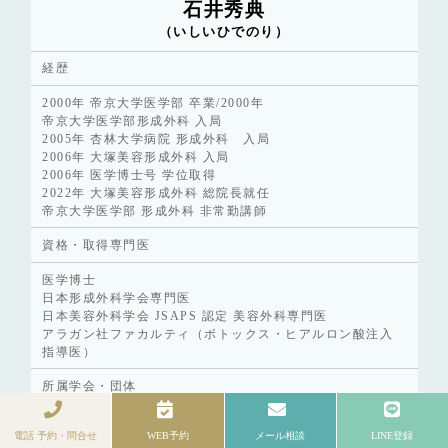
石井秀典
（いしいひでのり）
経歴
2000年 帝京大学医学部 卒業/2000年
帝京大学医学部形成外科 入局
2005年 杏林大学病院 形成外科 入局
2006年 大塚美容形成外科 入局
2006年 医学博士号 学位取得
2022年 大塚美容形成外科 総院長就任
帝京大学医学部 形成外科 非常勤講師
資格・取得専門医
医学博士
日本形成外科学会専門医
日本美容外科学会 JSAPS 認定 美容外科専門医
アラガン社ファカルティ（ボトックス・ヒアルロン酸注入
指導医）
所属学会・団体
日本美容外科学会 JSAPS 正会員
電話 予約・問合せ
WEB予約
メール相談
LINE登録
日本形成外科学会会員