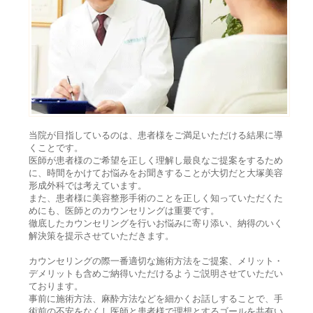
当院が目指しているのは、患者様をご満足いただける結果に導
くことです。
医師が患者様のご希望を正しく理解し最良なご提案をするため
に、時間をかけてお悩みをお聞きすることが大切だと大塚美容
形成外科では考えています。
また、患者様に美容整形手術のことを正しく知っていただくた
めにも、医師とのカウンセリングは重要です。
徹底したカウンセリングを行いお悩みに寄り添い、納得のいく
解決策を提示させていただきます。
カウンセリングの際一番適切な施術方法をご提案、メリット・
デメリットも含めご納得いただけるようご説明させていただい
ております。
事前に施術方法、麻酔方法などを細かくお話しすることで、手
術前の不安をなくし医師と患者様で理想とするゴールを共有い