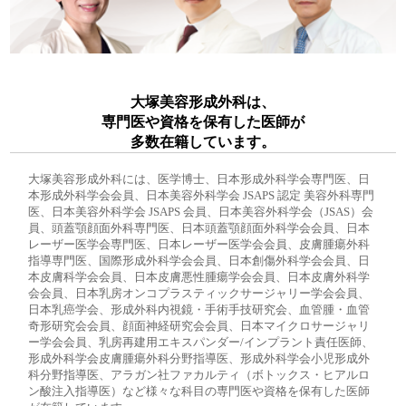
大塚美容形成外科は、
専門医や資格を保有した医師が
多数在籍しています。
大塚美容形成外科には、医学博士、日本形成外科学会専門医、日
本形成外科学会会員、日本美容外科学会 JSAPS 認定 美容外科専門
医、日本美容外科学会 JSAPS 会員、日本美容外科学会（JSAS）会
員、頭蓋顎顔面外科専門医、日本頭蓋顎顔面外科学会会員、日本
レーザー医学会専門医、日本レーザー医学会会員、皮膚腫瘍外科
指導専門医、国際形成外科学会会員、日本創傷外科学会会員、日
本皮膚科学会会員、日本皮膚悪性腫瘍学会会員、日本皮膚外科学
会会員、日本乳房オンコプラスティックサージャリー学会会員、
日本乳癌学会、形成外科内視鏡・手術手技研究会、血管腫・血管
奇形研究会会員、顔面神経研究会会員、日本マイクロサージャリ
ー学会会員、乳房再建用エキスパンダー/インプラント責任医師、
形成外科学会皮膚腫瘍外科分野指導医、形成外科学会小児形成外
科分野指導医、アラガン社ファカルティ（ボトックス・ヒアルロ
ン酸注入指導医）など様々な科目の専門医や資格を保有した医師